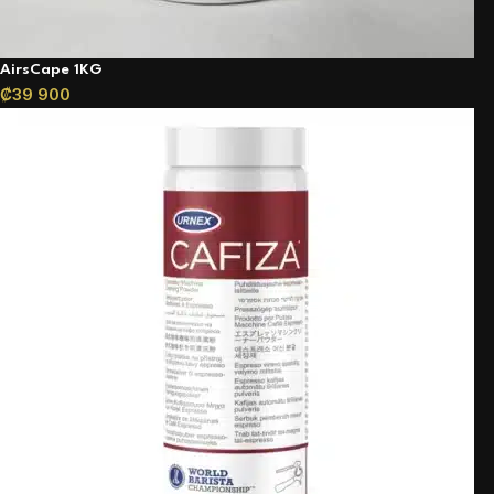
AirsCape 1KG
₡
39 900