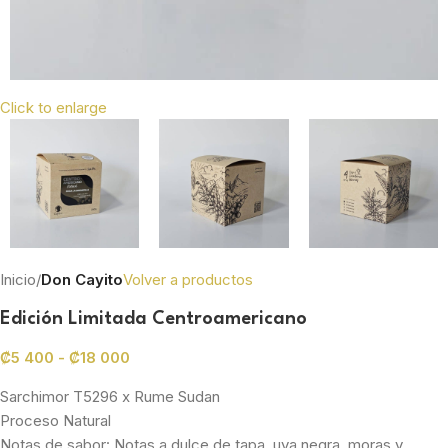
Click to enlarge
Inicio
Don Cayito
Volver a productos
Edición Limitada Centroamericano
₡
5 400
-
₡
18 000
Sarchimor T5296 x Rume Sudan
Proceso Natural
Notas de sabor: Notas a dulce de tapa, uva negra, moras y