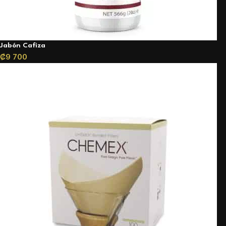
Jabón Cafiza
₡
9 700