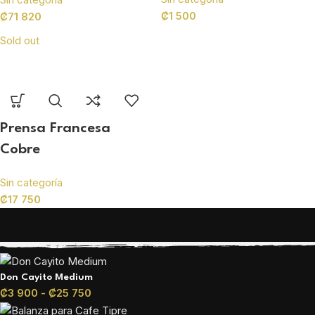
₡
1 500
₡
71 820
Sold out
Prensa Francesa
Cobre
Sin categoría
₡
17 750
PRODUCTOS DE NUESTRA TIENDA
Don Cayito Medium
₡
3 900
-
₡
25 750