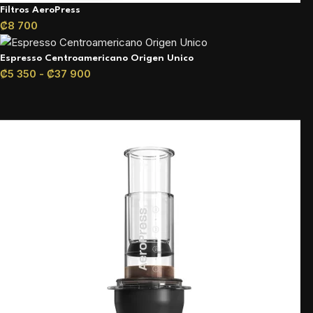
Filtros AeroPress
₡
8 700
Espresso Centroamericano Origen Unico
₡
5 350
-
₡
37 900