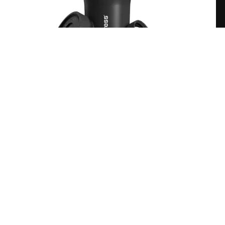
AeroPress Go PLUS
₡
70 500
CATEGORÍAS DEL PRODUCTO
Accesorios
Don Cayito
Don Cayito Premium
Ediciones especiales
Sin categoría