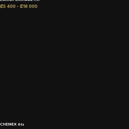
₡
5 400
-
₡
18 000
CHEMEX 6tz