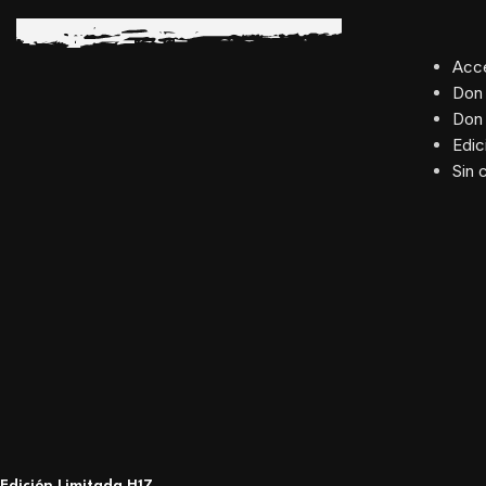
PRODUCTOS DE NUESTRA TIENDA
CAT
Acc
Don 
Don
Edic
Sin 
Edición Limitada H17