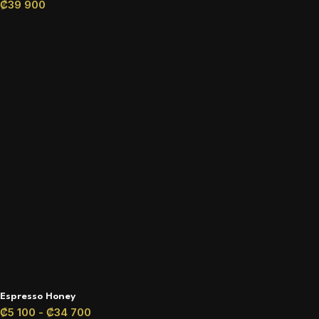
₡
39 900
Espresso Honey
₡
5 100
-
₡
34 700