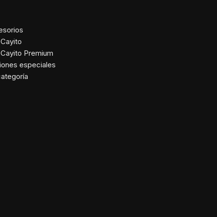
EGORÍAS DEL PRODUCTO
esorios
Cayito
 Cayito Premium
iones especiales
categoría